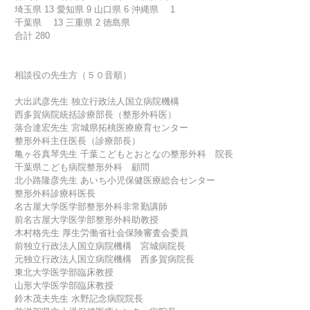
埼玉県 13 愛知県 9 山口県 6 沖縄県 1
千葉県 13 三重県 2 徳島県
合計 280
相談役の先生方（５０音順）
大出武彦先生 独立行政法人国立病院機構
西多賀病院統括診療部長（整形外科医）
落合達宏先生 宮城県拓桃医療療育センター
整形外科主任医長（診療部長）
亀ヶ谷真琴先生 千葉こどもとおとなの整形外科 院長
千葉県こども病院整形外科 顧問
北小路隆彦先生 あいち小児保健医療総合センター
整形外科診療科医長
名古屋大学医学部整形外科非常勤講師
前名古屋大学医学部整形外科助教授
木村格先生 厚生労働省社会保険審査会委員
前独立行政法人国立病院機構 宮城病院長
元独立行政法人国立病院機構 西多賀病院長
東北大学医学部臨床教授
山形大学医学部臨床教授
鈴木茂夫先生 水野記念病院院長