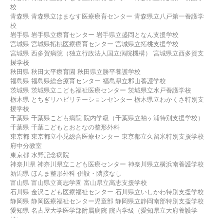
校
青森県 青森県立はまなす医療療育センター 青森県立八戸第一養護学
校
岩手県 岩手県立療育センター 岩手県立盛岡となん支援学校
宮城県 宮城県拓桃医療療育センター 宮城県立拓桃支援学校
宮城県 西多賀病院（独立行政法人国立病院機構） 宮城県立西多賀支
援学校
秋田県 秋田太平療育園 秋田県立勝平養護学校
福島県 福島県総合療育センター 福島県立郡山養護学校
茨城県 茨城県立こども福祉医療センター 茨城県立水戸養護学校
栃木県 とちぎリハビリテーションセンター 栃木県立わかくさ特別支
援学校
千葉県 千葉県こども病院 院内学級（千葉県立袖ヶ浦特別支援学校）
千葉県 千葉こどもとおとなの整形外科
東京都 東京都立小児総合医療センター 東京都立久留米特別支援学校
府中分教室
東京都 水野記念病院
神奈川県 神奈川県立こども医療センター 神奈川県立横浜南養護学校
新潟県 ほんま整形外科 併設・隣接なし
富山県 富山県立高志学園 富山県立高志支援学校
石川県 金沢こども医療福祉センター 石川県立いしかわ特別支援学校
静岡県 静岡医療福祉センター児童部 静岡県立静岡南部特別支援学校
愛知県 名古屋大学医学部附属病院 院内学級（愛知県立大府養護学