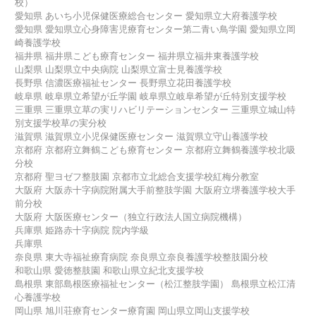
校）
愛知県 あいち小児保健医療総合センター 愛知県立大府養護学校
愛知県 愛知県立心身障害児療育センター第二青い鳥学園 愛知県立岡
崎養護学校
福井県 福井県こども療育センター 福井県立福井東養護学校
山梨県 山梨県立中央病院 山梨県立富士見養護学校
長野県 信濃医療福祉センター 長野県立花田養護学校
岐阜県 岐阜県立希望が丘学園 岐阜県立岐阜希望が丘特別支援学校
三重県 三重県立草の実リハビリテーションセンター 三重県立城山特
別支援学校草の実分校
滋賀県 滋賀県立小児保健医療センター 滋賀県立守山養護学校
京都府 京都府立舞鶴こども療育センター 京都府立舞鶴養護学校北吸
分校
京都府 聖ヨゼフ整肢園 京都市立北総合支援学校紅梅分教室
大阪府 大阪赤十字病院附属大手前整肢学園 大阪府立堺養護学校大手
前分校
大阪府 大阪医療センター（独立行政法人国立病院機構）
兵庫県 姫路赤十字病院 院内学級
兵庫県
奈良県 東大寺福祉療育病院 奈良県立奈良養護学校整肢園分校
和歌山県 愛徳整肢園 和歌山県立紀北支援学校
島根県 東部島根医療福祉センター（松江整肢学園） 島根県立松江清
心養護学校
岡山県 旭川荘療育センター療育園 岡山県立岡山支援学校